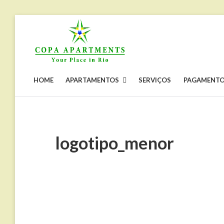
Skip
to
content
COPA
Apartamentos
por
APARTMENTS
temporada
no
Rio
HOME
APARTAMENTOS
SERVIÇOS
PAGAMENT
de
Janeiro,
Copacabana
logotipo_menor