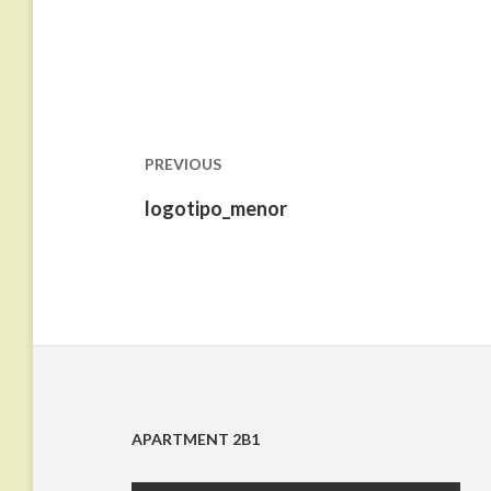
Navegação
de
Post
PREVIOUS
Previous
logotipo_menor
post:
APARTMENT 2B1