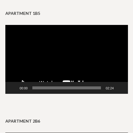
APARTMENT 1B5
Tocador
de
vídeo
00:00
02:24
APARTMENT 2B6