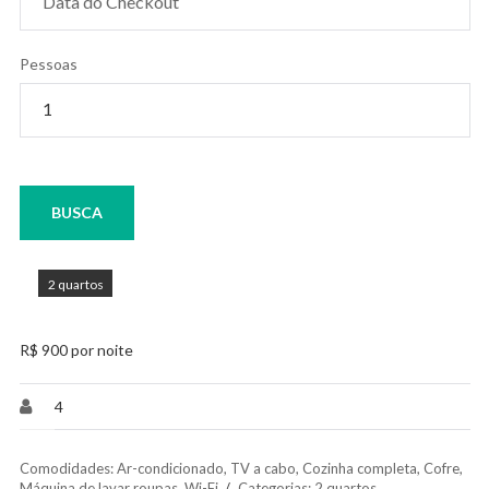
Pessoas
2 quartos
R$ 900 por noite
4
Comodidades:
Ar-condicionado
,
TV a cabo
,
Cozinha completa
,
Cofre
,
Máquina de lavar roupas
,
Wi-Fi
Categorias:
2 quartos