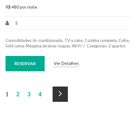
R$ 480 por noite
5
Comodidades:
Ar-condicionado
,
TV a cabo
,
Cozinha completa
,
Cofre
,
Sofá cama
,
Máquina de lavar roupas
,
Wi-Fi
Categorias:
2 quartos
Ver Detalhes
RESERVAR
Paginação
1
2
3
4
da
Próximo
Acomodação
»