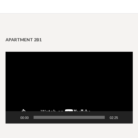
APARTMENT 2B1
Tocador
de
vídeo
00:00
02:25