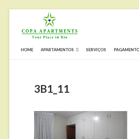
Skip
to
content
COPA
Apartamentos
por
APARTMENTS
temporada
no
Rio
HOME
APARTAMENTOS
SERVIÇOS
PAGAMENT
de
Janeiro,
Copacabana
3B1_11