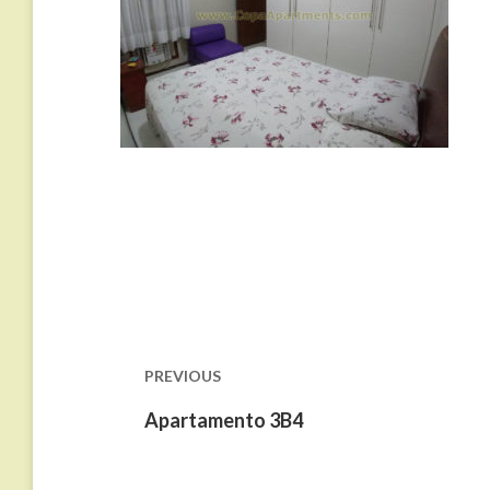
Navegação
de
Post
PREVIOUS
Previous
Apartamento 3B4
post: