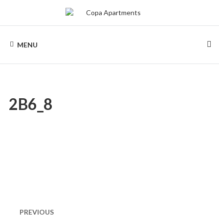
Skip
to
content
COPA
Apartamentos
por
MENU
temporada
APARTMENTS
no
Rio
de
Janeiro,
Copacabana
2B6_8
Navegação
de
PREVIOUS