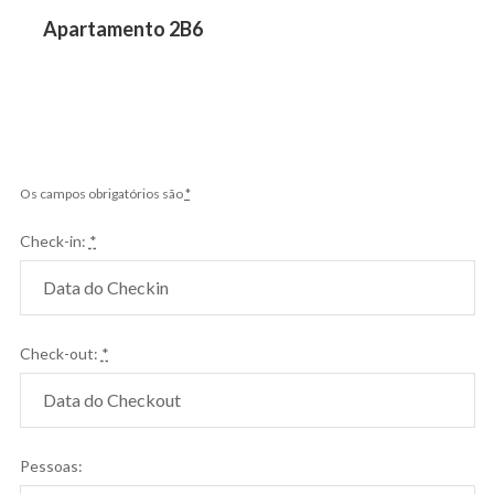
Post
Previous
Apartamento 2B6
post:
Os campos obrigatórios são
*
Check-in:
*
Check-out:
*
Pessoas: