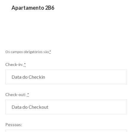
Post
Previous
Apartamento 2B6
post:
Os campos obrigatórios são
*
Check-in:
*
Check-out:
*
Pessoas: