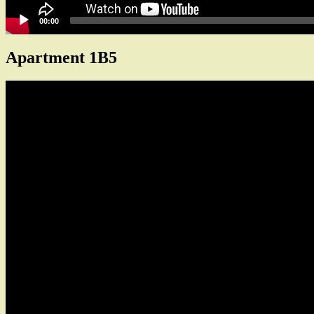
00:00
Apartment 1B5
Tocador
de
vídeo