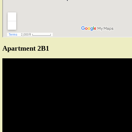
Apartment 2B1
Tocador
de
vídeo