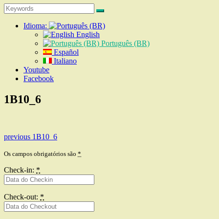
Search
Search
for:
Idioma:
English
Português (BR)
Español
Italiano
Youtube
Facebook
1B10_6
Navegação
Previous
previous
1B10_6
post:
de
Os campos obrigatórios são
*
Post
Check-in:
*
Check-out:
*