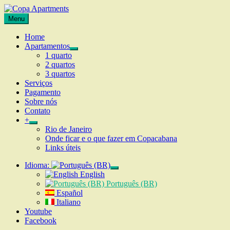
Skip
to
Apartamentos
Menu
Copa
content
por
Apartments
temporada
Home
no
Apartamentos
expand
Rio
1 quarto
child
de
2 quartos
menu
Janeiro,
3 quartos
Copacabana
Serviços
Pagamento
Sobre nós
Contato
+
expand
Rio de Janeiro
child
Onde ficar e o que fazer em Copacabana
menu
Links úteis
Idioma:
expand
English
child
Português (BR)
menu
Español
Italiano
Youtube
Facebook