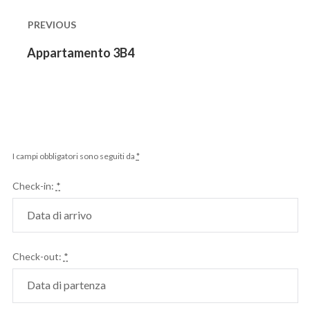
articoli
PREVIOUS
Previous
Appartamento 3B4
post:
I campi obbligatori sono seguiti da
*
Check-in:
*
Check-out:
*