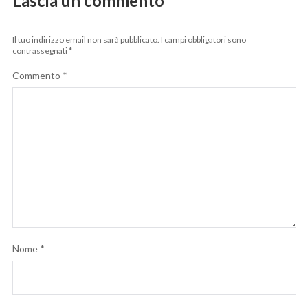
Lascia un commento
Il tuo indirizzo email non sarà pubblicato.
I campi obbligatori sono
contrassegnati
*
Commento
*
Nome
*