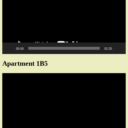
00:00
02:25
Apartment 1B5
Video
Player