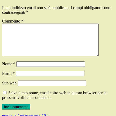
Il tuo indirizzo email non sarà pubblicato.
I campi obbligatori sono
contrassegnati
*
Commento
*
Nome
*
Email
*
Sito web
Salva il mio nome, email e sito web in questo browser per la
prossima volta che commento.
Previous
previous
Appartamento 3B4