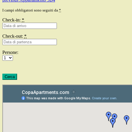
Navigazione
post:
articoli
I campi obbligatori sono seguiti da
*
Check-in:
*
Check-out:
*
Persone: