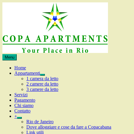
Skip
to
content
Appartamenti
Menu
Copa
in
Apartments
affitto
Home
a
Appartamenti
expand
Rio
1 camera da letto
child
de
2 camere da letto
menu
Janeiro,
3 camere da letto
Copacabana
Servizi
Pagamento
Chi siamo
Contatto
+
expand
Rio de Janeiro
child
Dove alloggiare e cose da fare a Copacabana
menu
Link utili