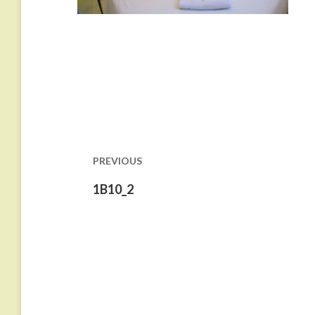
Navigazione
articoli
PREVIOUS
Previous
1B10_2
post: