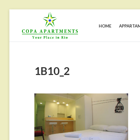
Skip
to
content
HOME
APPARTAM
COPA
Appartamenti
in
APARTMENTS
affitto
a
Rio
de
Janeiro,
Copacabana
1B10_2