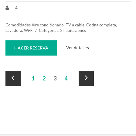
4
Comodidades
Aire condicionado
,
TV a cable
,
Cocina completa
,
Lavadora
,
Wi-Fi
Categorías:
2 habitaciones
Ver detalles
HACER RESERVA
Paginación
1
2
3
4
de
«
Siguiente
alojamiento
Anterior
»