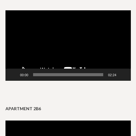
Reproductor
de
vídeo
00:00
02:24
APARTMENT 2B6
Reproductor
de
vídeo