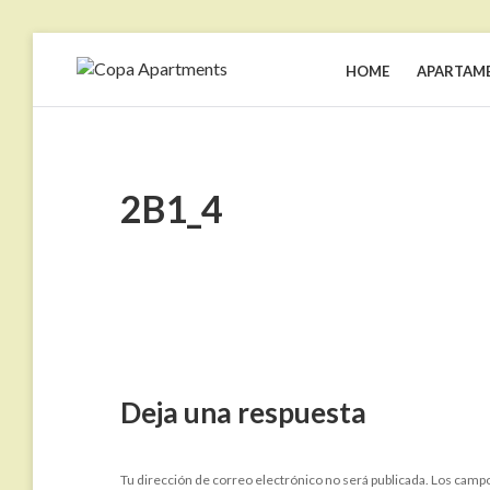
Skip
to
HOME
APARTAM
COPA
Apartamentos
content
por
APARTMENTS
temporada
en
Río
de
Janeiro,
2B1_4
Copacabana
Deja una respuesta
Tu dirección de correo electrónico no será publicada.
Los campo