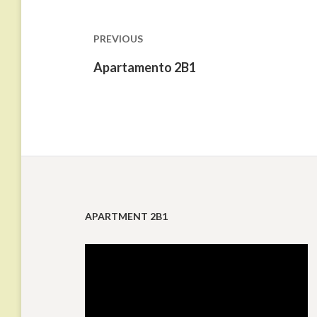
de
entradas
PREVIOUS
Previous
Apartamento 2B1
post:
APARTMENT 2B1
Reproductor
de
vídeo