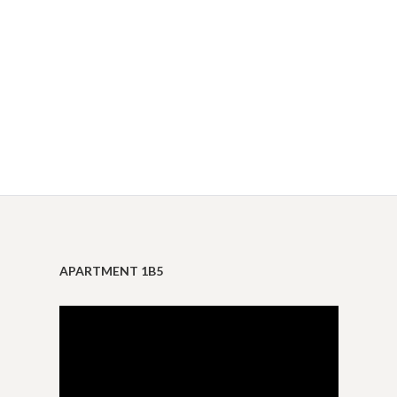
APARTMENT 1B5
Reproductor
de
vídeo