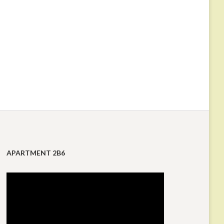
APARTMENT 2B6
Reproductor
de
vídeo