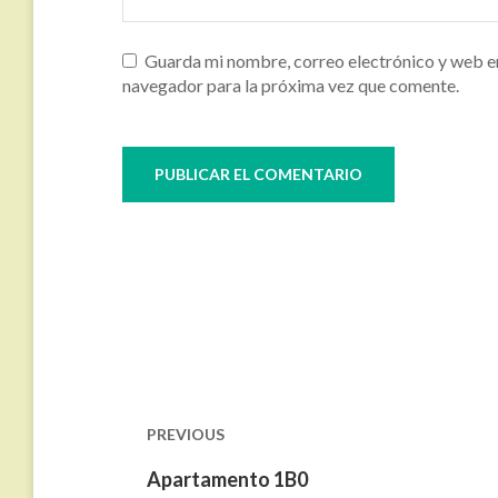
Guarda mi nombre, correo electrónico y web e
navegador para la próxima vez que comente.
Navegación
de
entradas
PREVIOUS
Previous
Apartamento 1B0